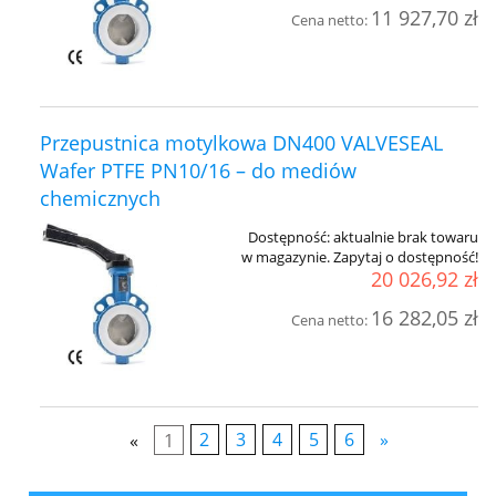
11 927,70 zł
Cena netto:
Przepustnica motylkowa DN400 VALVESEAL
Wafer PTFE PN10/16 – do mediów
chemicznych
Dostępność:
aktualnie brak towaru
w magazynie. Zapytaj o dostępność!
20 026,92 zł
16 282,05 zł
Cena netto:
«
1
2
3
4
5
6
»