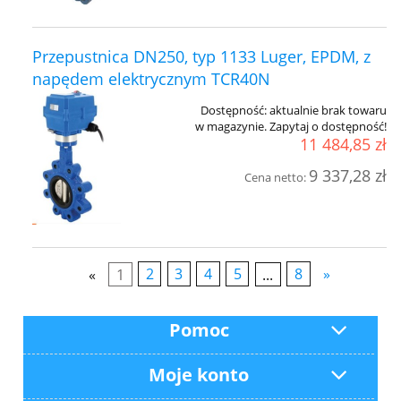
Przepustnica DN250, typ 1133 Luger, EPDM, z
napędem elektrycznym TCR40N
Dostępność:
aktualnie brak towaru
w magazynie. Zapytaj o dostępność!
11 484,85 zł
9 337,28 zł
Cena netto:
«
1
2
3
4
5
...
8
»
Pomoc
Moje konto